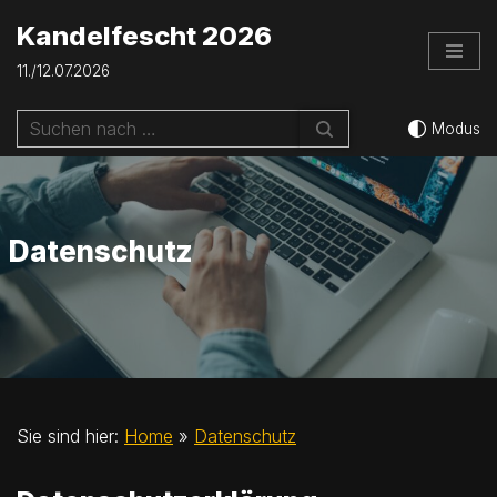
Kandelfescht 2026
Zum
11./12.07.2026
Inhalt
springen
Modus
Datenschutz
Sie sind hier:
Home
»
Datenschutz