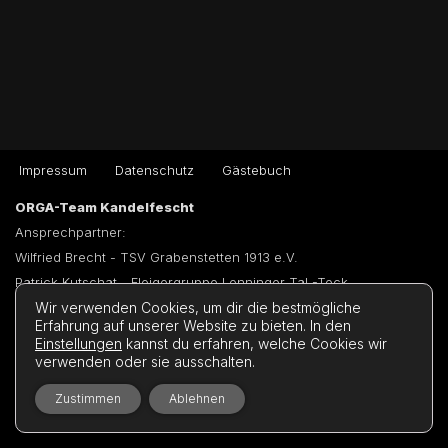
Impressum
Datenschutz
Gästebuch
ORGA-Team Kandelfescht
Ansprechpartner:
Wilfried Brecht - TSV Grabenstetten 1913 e.V.
Patrick Kutschat - Fleigergruppe Lenninger Tal -Teck
Wir verwenden Cookies, um dir die bestmögliche
Band / Kapelle für 2027 gesucht …
Erfahrung auf unserer Website zu bieten. In den
Sie sind eine Band oder eine Musikkapelle und haben Lust am
Einstellungen
kannst du erfahren, welche Cookies wir
verwenden oder sie ausschalten.
Kandelfescht 2026 zu spielen? Schreiben Sie uns an mit Angabe
der Musikrichtung, Anzahl der Musiker und Ansprechpartner. Wir
Zustimmen
Ablehnen
melden uns bei Ihnen …