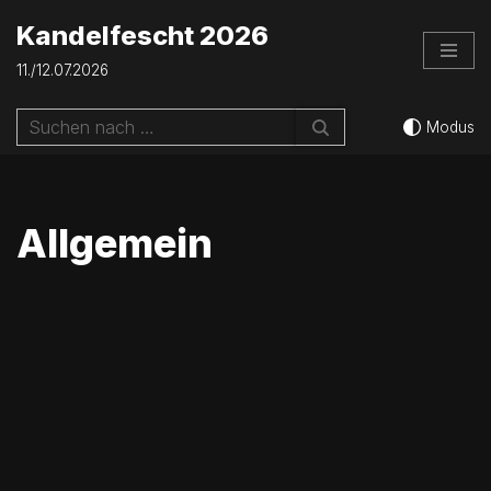
Kandelfescht 2026
Zum
11./12.07.2026
Inhalt
springen
Modus
Allgemein